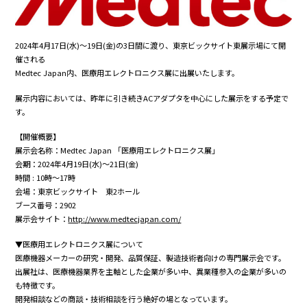
2024年4月17日(水)～19日(金)の3日間に渡り、東京ビックサイト東展示場にて開
催される
Medtec Japan内、医療用エレクトロニクス展に出展いたします。
展示内容においては、昨年に引き続きACアダプタを中心にした展示をする予定で
す。
【開催概要】
展示会名称：Medtec Japan 「医療用エレクトロニクス展」
会期：2024年4月19日(水)～21日(金)
時間 : 10時～17時
会場：東京ビックサイト 東2ホール
ブース番号：2902
展示会サイト：
http://www.medtecjapan.com/
▼医療用エレクトロニクス展について
医療機器メーカーの研究・開発、品質保証、製造技術者向けの専門展示会です。
出展社は、医療機器業界を主軸とした企業が多い中、異業種参入の企業が多いの
も特徴です。
開発相談などの商談・技術相談を行う絶好の場となっています。