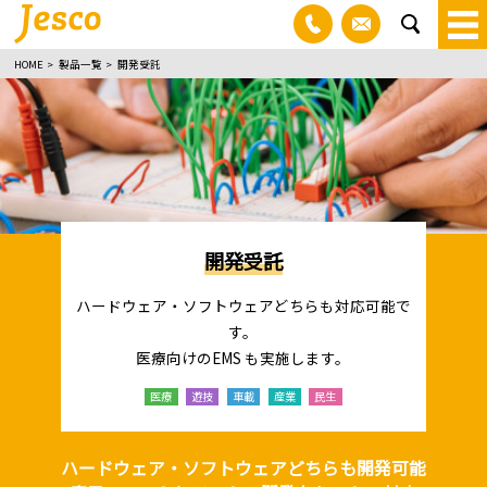
03-3830-1100
お問い合わ
sea
HOME
製品一覧
開発受託
開発受託
ハードウェア・ソフトウェアどちらも対応可能で
す。
医療向けのEMS も実施します。
医療
遊技
車載
産業
民生
ハードウェア・ソフトウェアどちらも開発可能