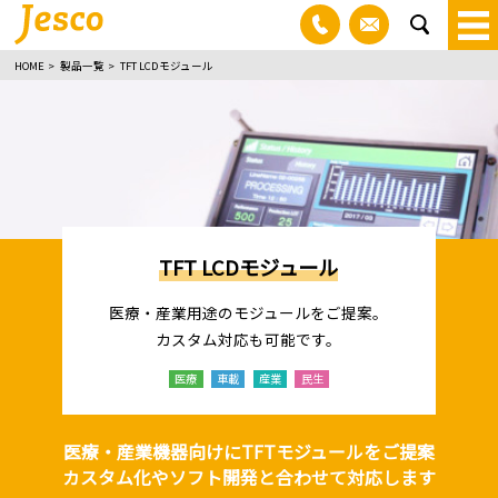
03-3830-1100
お問い合わ
sea
HOME
製品一覧
TFT LCDモジュール
TFT LCDモジュール
医療・産業用途のモジュールをご提案。
カスタム対応も可能です。
医療
車載
産業
民生
医療・産業機器向けにTFTモジュールをご提案
カスタム化やソフト開発と合わせて対応します