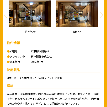
Before
After
物件情報
●
所在地
東京都世田谷区
●
クライアント
東神開発株式会社
●
施工年月
2022年4月
使用製品
M式LEDサインボウタレ®︎（内照タイプ）6500K
詳細
以前はガラス製防煙垂壁に同じ表示内容の誘導サインが貼られていたが、内照
で光らせるM式LEDサインボウタレ®︎を採用したことで視認性が上がり、利用者
に分かりやすく見やすいサインとして評価をいただいている。