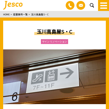
03-3830-1100
お問い合わ
sea
HOME
設置事例一覧
玉川高島屋S・C
玉川高島屋S・C
サイン リノベーション